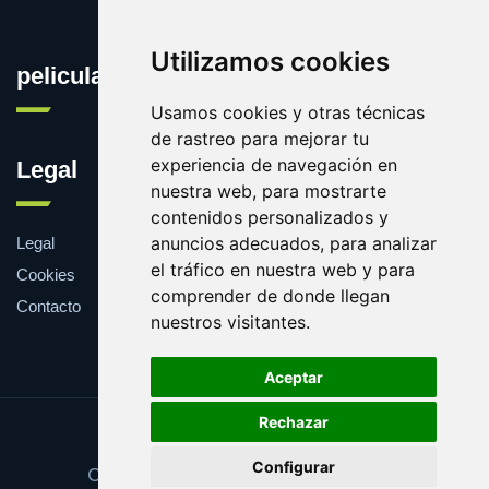
Utilizamos cookies
peliculasgratis.net
Usamos cookies y otras técnicas
de rastreo para mejorar tu
experiencia de navegación en
Legal
nuestra web, para mostrarte
contenidos personalizados y
anuncios adecuados, para analizar
Legal
el tráfico en nuestra web y para
Cookies
comprender de donde llegan
Contacto
nuestros visitantes.
Aceptar
Rechazar
Update cookies preferences
Configurar
Copyright © 2025 peliculasgratis.net